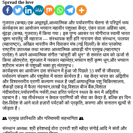
Spread the love
गुजरात (कच्छ) एक अभूतपूर्व,आध्यात्मिक और पर्यावरणीय चेतना से परिपूर्ण भव्य
कार्यक्रम का आयोजन भगवान महावीर पशुरक्षा केंद्र, एंकर वाला अहिंसा धाम,
मूंदड़ा (कच्छ, गुजरात) में किया गया। इस पुण्य अवसर पर योगीराज स्वामी भारत
भूषण भारतेंदु जी महाराज — संस्थापक श्री हरि नारायण सेवा संस्थान, पालघर
(महाराष्ट्र), अखिल भारतीय जैन दिवाकर मंच (नई दिल्ली) के संत प्रकोष्ठ
राष्ट्रीय उपाध्यक्ष तथा भाजपा आध्यात्मिक आघाड़ी योग प्रमुख (महाराष्ट्र
प्रदेश) ने अपने आध्यात्मिक संगीत “बांसुरी की धुन” से समस्त धाम को ऊर्जा से
किया ओतप्रोत, शुरुआत में नवकार महामंत्र,भगवान श्री कृष्ण धुन,और भगवान
श्रीराम भजन से पशुपक्षी भक्त हुए मंत्रमुग्ध।
कार्यक्रम का आयोजन उस संस्थान में हुआ जो पिछले 33 वर्षों से जीवदया,
पर्यावरण संरक्षण और पशुसेवा में सतत कार्यरत है। यह केंद्र भारत का अद्वितीय
और विश्वस्तरीय प्राणी कल्याण स्थल है जहाँ:अत्याधुनिक पशु चिकित्सालय,
सैकड़ों एकड़ में फैला नंदनवन,लाखों पेड़,विशाल बीज बैंक,विशाल
नंदीसरोवर,पर्यावरणीय नर्सरी,तथा हरित पर्यटन स्थल के रूप में अद्वितीय
पहचान है। यह तीर्थस्थल न केवल प्राणियों की सेवा का केंद्र है, बल्कि हर दिन
देश-विदेश से आने वाले हज़ारों पर्यटकों को प्रकृति, करुणा और सनातन मूल्यों से
जोड़ता है।
👥 प्रमुख उपस्थिति और गरिमामयी सहभागिता 👥
संस्थान अध्यक्ष: श्री हरेशभाई वोरा ट्रस्टी श्री महेंद्र संगोई आदि ने संतों और