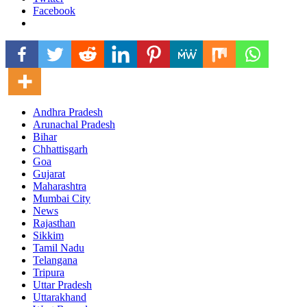
Facebook
Andhra Pradesh
Arunachal Pradesh
Bihar
Chhattisgarh
Goa
Gujarat
Maharashtra
Mumbai City
News
Rajasthan
Sikkim
Tamil Nadu
Telangana
Tripura
Uttar Pradesh
Uttarakhand