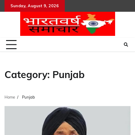
Skip
Sunday, August 9, 2026
to
content
Category:
Punjab
Home
Punjab