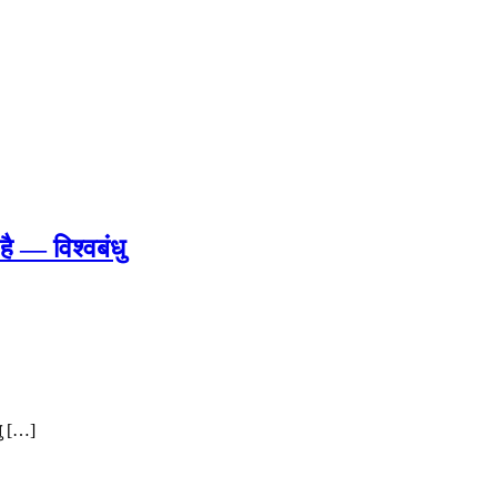
 है — विश्वबंधु
तु […]