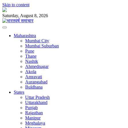
Skip to content
Saturday, August 8, 2026
Maharashtra
Mumbai City
Mumbai Suburban
Pune
Thane
Nashik
Ahmednagar
Akola
Amravati
Aurangabad
Buldhana
States
Uttar Pradesh
Uttarakhand
Punjab
Rajasthan
Manipur
Meghalaya