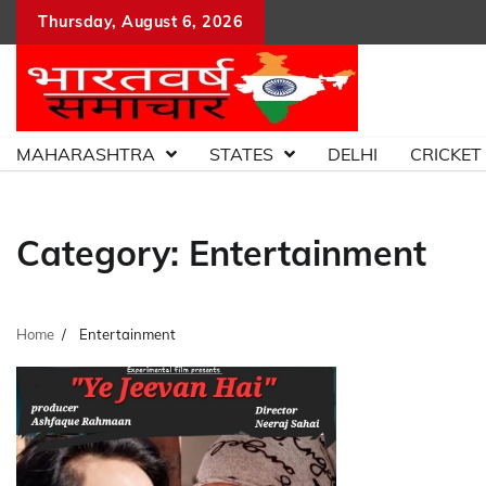
Skip
Thursday, August 6, 2026
to
content
MAHARASHTRA
STATES
DELHI
CRICKET
Category:
Entertainment
Home
Entertainment