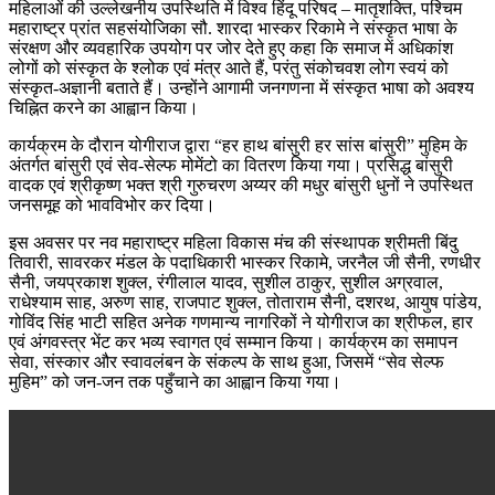
महिलाओं की उल्लेखनीय उपस्थिति में विश्व हिंदू परिषद – मातृशक्ति, पश्चिम
महाराष्ट्र प्रांत सहसंयोजिका सौ. शारदा भास्कर रिकामे ने संस्कृत भाषा के
संरक्षण और व्यवहारिक उपयोग पर जोर देते हुए कहा कि समाज में अधिकांश
लोगों को संस्कृत के श्लोक एवं मंत्र आते हैं, परंतु संकोचवश लोग स्वयं को
संस्कृत-अज्ञानी बताते हैं। उन्होंने आगामी जनगणना में संस्कृत भाषा को अवश्य
चिह्नित करने का आह्वान किया।
कार्यक्रम के दौरान योगीराज द्वारा “हर हाथ बांसुरी हर सांस बांसुरी” मुहिम के
अंतर्गत बांसुरी एवं सेव-सेल्फ मोमेंटो का वितरण किया गया। प्रसिद्ध बांसुरी
वादक एवं श्रीकृष्ण भक्त श्री गुरुचरण अय्यर की मधुर बांसुरी धुनों ने उपस्थित
जनसमूह को भावविभोर कर दिया।
इस अवसर पर नव महाराष्ट्र महिला विकास मंच की संस्थापक श्रीमती बिंदु
तिवारी, सावरकर मंडल के पदाधिकारी भास्कर रिकामे, जरनैल जी सैनी, रणधीर
सैनी, जयप्रकाश शुक्ल, रंगीलाल यादव, सुशील ठाकुर, सुशील अग्रवाल,
राधेश्याम साह, अरुण साह, राजपाट शुक्ल, तोताराम सैनी, दशरथ, आयुष पांडेय,
गोविंद सिंह भाटी सहित अनेक गणमान्य नागरिकों ने योगीराज का श्रीफल, हार
एवं अंगवस्त्र भेंट कर भव्य स्वागत एवं सम्मान किया। कार्यक्रम का समापन
सेवा, संस्कार और स्वावलंबन के संकल्प के साथ हुआ, जिसमें “सेव सेल्फ
मुहिम” को जन-जन तक पहुँचाने का आह्वान किया गया।