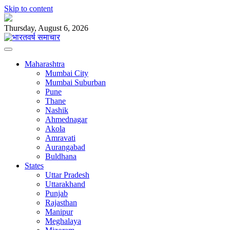
Skip to content
Thursday, August 6, 2026
Maharashtra
Mumbai City
Mumbai Suburban
Pune
Thane
Nashik
Ahmednagar
Akola
Amravati
Aurangabad
Buldhana
States
Uttar Pradesh
Uttarakhand
Punjab
Rajasthan
Manipur
Meghalaya