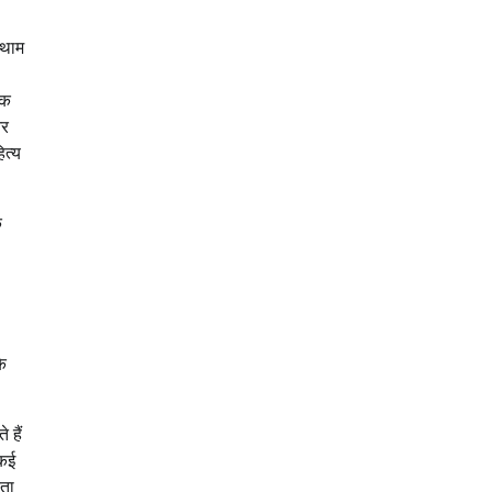
कथाम
िक
और
ित्य
क
े
 हैं
 कई
कता