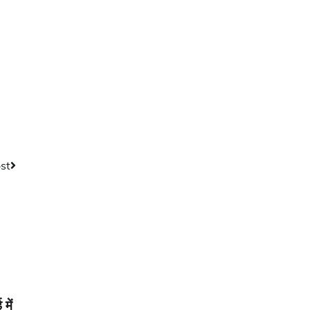
st
में