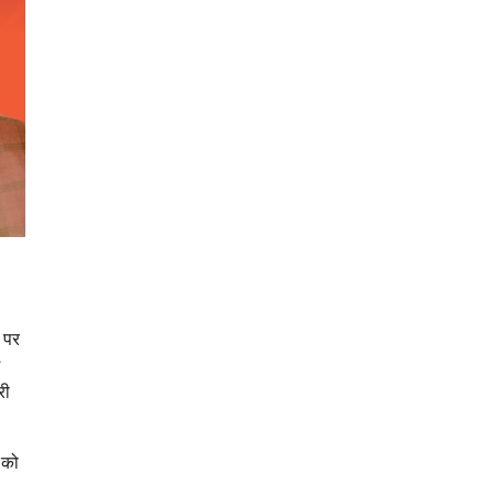
म पर
*
री
 को