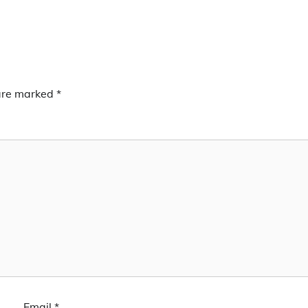
 are marked
*
Email
*