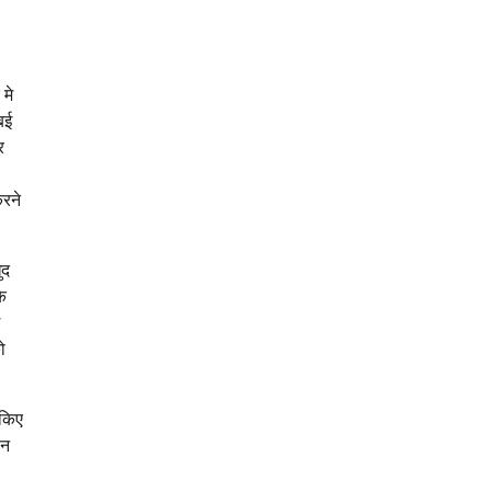
 मे
बई
र
करने
ुद
े
ो
 किए
ीन