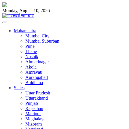
Skip
to
Monday, August 10, 2026
content
Maharashtra
Mumbai City
Mumbai Suburban
Pune
Thane
Nashik
Ahmednagar
Akola
Amravati
Aurangabad
Buldhana
States
Uttar Pradesh
Uttarakhand
Punjab
Rajasthan
Manipur
Meghalaya
Mizoram