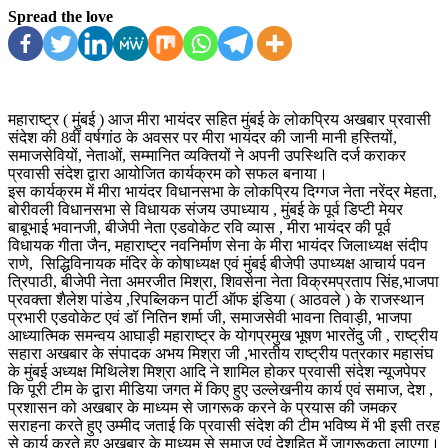
Spread the love
महाराष्ट्र ( मुंबई ) आज मीरा भायंदर सहित मुंबई के लोकप्रिय अखबार प्रवासी
संदेश की 8वीं वर्षगांठ के अवसर पर मीरा भायंदर की जानी मानी हस्तियों,
समाजसेवियों, नेताओं, सम्मानित व्यक्तियों ने अपनी उपस्थिति दर्ज कराकर
प्रवासी संदेश द्वारा आयोजित कार्यक्रम को सफल बनाया।
इस कार्यक्रम में मीरा भायंदर विधानसभा के लोकप्रिय दिग्गज नेता नरेंद्र मेहता,
बोरीवली विधानसभा से विधायक संजय उपाध्याय , मुंबई के पूर्व डिप्टी मेयर
बाबूभाई भवानजी, बीजेपी नेता एडवोकेट रवि व्यास , मीरा भायंदर की पूर्व
विधायक गीता जैन, महाराष्ट्र नवनिर्माण सेना के मीरा भायंदर जिलाध्यक्ष संदीप
राणे, सिद्धिविनायक मंदिर के कोषाध्यक्ष एवं मुंबई बीजेपी उपाध्यक्ष आचार्य पवन
त्रिपाठी, बीजेपी नेता अमरजीत मिश्रा, शिवसेना नेता विक्रमप्रताप सिंह,भाजपा
प्रवक्ता शैलेश पांडेय ,रिपब्लिकन पार्टी ऑफ इंडिया ( आठवले ) के राजस्थान
प्रभारी एडवोकेट एवं डॉ नितिन शर्मा जी, समाजसेवी भावना तिवाड़ी, भाजपा
आध्यात्मिक समन्वय आघाड़ी महाराष्ट्र के योगप्रमुख भूषण भारतेंदु जी , राष्ट्रीय
सहारा अखबार के संपादक अभय मिश्रा जी ,भारतीय राष्ट्रीय पत्रकार महासंघ
के मुंबई अध्यक्ष मिथिलेश मिश्रा आदि ने शामिल होकर प्रवासी संदेश न्यूजपेपर
कि पूरी टीम के द्वारा मीडिया जगत में किए हुए उल्लेखनीय कार्य एवं समाज, देश ,
प्रशासन को अखबार के माध्यम से जागरूक करने के प्रयास की जमकर
सराहना करते हुए उम्मीद जताई कि प्रवासी संदेश की टीम भविष्य में भी इसी तरह
से कार्य करते हुए अखबार के माध्यम से समाज एवं देशहित में जागरूकता लाएगा।