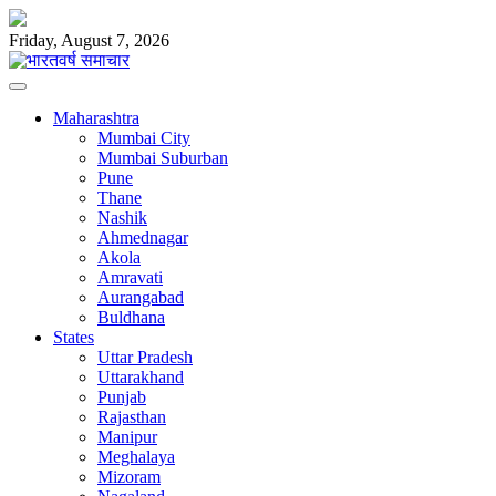
Skip
to
Friday, August 7, 2026
content
Maharashtra
Mumbai City
Mumbai Suburban
Pune
Thane
Nashik
Ahmednagar
Akola
Amravati
Aurangabad
Buldhana
States
Uttar Pradesh
Uttarakhand
Punjab
Rajasthan
Manipur
Meghalaya
Mizoram