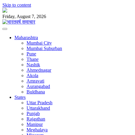
Skip to content
Friday, August 7, 2026
Maharashtra
Mumbai City
Mumbai Suburban
Pune
Thane
Nashik
Ahmednagar
Akola
Amravati
Aurangabad
Buldhana
States
Uttar Pradesh
Uttarakhand
Punjab
Rajasthan
Manipur
Meghalaya