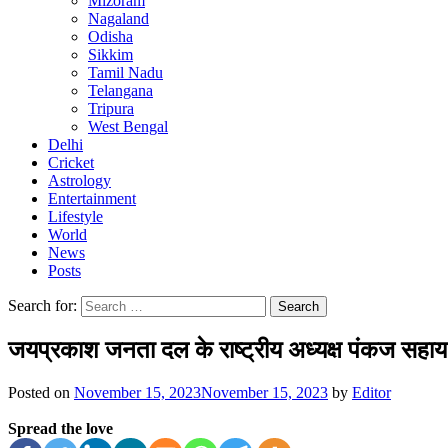
Mizoram
Nagaland
Odisha
Sikkim
Tamil Nadu
Telangana
Tripura
West Bengal
Delhi
Cricket
Astrology
Entertainment
Lifestyle
World
News
Posts
Search for:
जयप्रकाश जनता दल के राष्ट्रीय अध्यक्ष पंकज सहाय म
Posted on
November 15, 2023
November 15, 2023
by
Editor
Spread the love