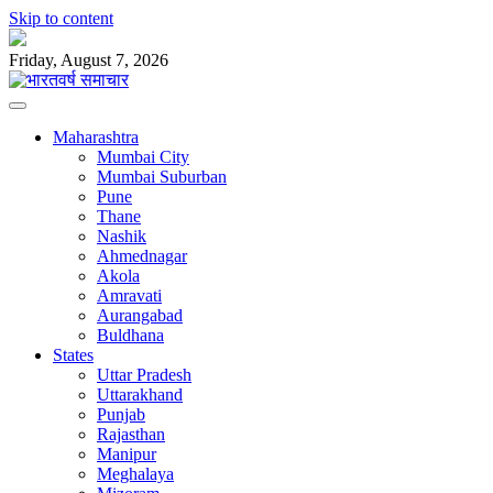
Skip to content
Friday, August 7, 2026
Maharashtra
Mumbai City
Mumbai Suburban
Pune
Thane
Nashik
Ahmednagar
Akola
Amravati
Aurangabad
Buldhana
States
Uttar Pradesh
Uttarakhand
Punjab
Rajasthan
Manipur
Meghalaya