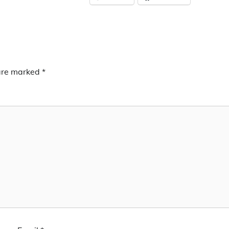
 are marked
*