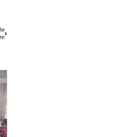
षिक
गया