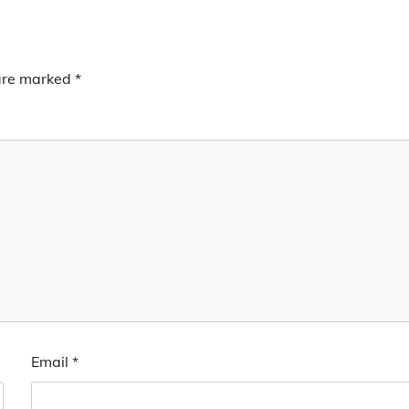
 are marked
*
Email
*