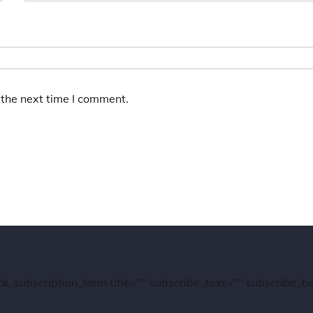
 the next time I comment.
ck_subscription_form title="" subscribe_text="" subscribe