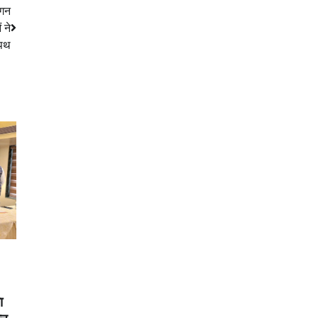
छगन
 ने
शपथ
ा