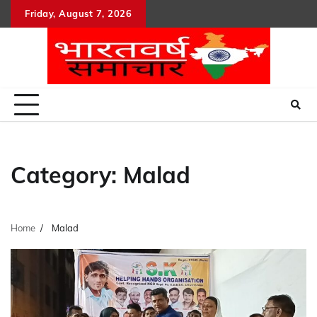
Skip
Friday, August 7, 2026
to
content
Category:
Malad
Home
Malad