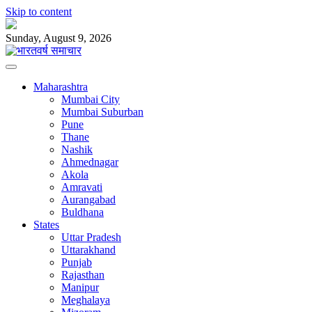
Skip to content
Sunday, August 9, 2026
Maharashtra
Mumbai City
Mumbai Suburban
Pune
Thane
Nashik
Ahmednagar
Akola
Amravati
Aurangabad
Buldhana
States
Uttar Pradesh
Uttarakhand
Punjab
Rajasthan
Manipur
Meghalaya