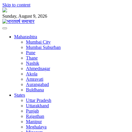
Skip to content
Sunday, August 9, 2026
Maharashtra
Mumbai City
Mumbai Suburban
Pune
Thane
Nashik
Ahmednagar
Akola
Amravati
Aurangabad
Buldhana
States
Uttar Pradesh
Uttarakhand
Punjab
Rajasthan
Manipur
Meghalaya