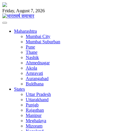
Skip
to
Friday, August 7, 2026
content
Maharashtra
Mumbai City
Mumbai Suburban
Pune
Thane
Nashik
Ahmednagar
Akola
Amravati
Aurangabad
Buldhana
States
Uttar Pradesh
Uttarakhand
Punjab
Rajasthan
Manipur
Meghalaya
Mizoram