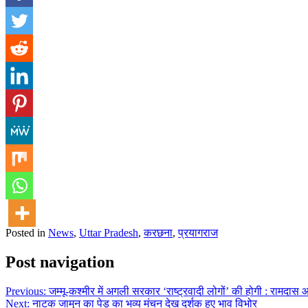
Posted in
News
,
Uttar Pradesh
,
करछना
,
प्रयागराज
Post navigation
Previous:
जम्मू-कश्मीर में अगली सरकार ‘राष्ट्रवादी लोगों’ की होगी : रामदास
Next:
नाटक जामुन का पेड़ का भव्य मंचन देख दर्शक हुए भाव विभोर