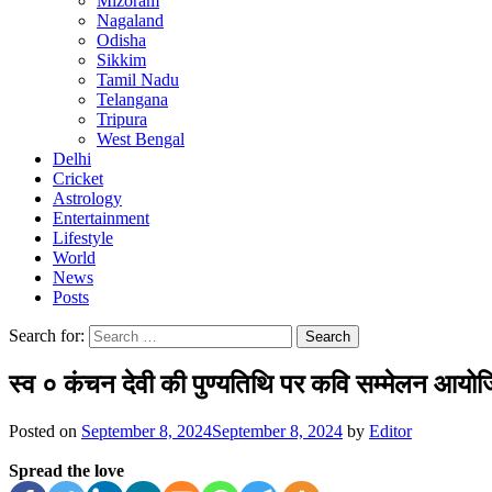
Mizoram
Nagaland
Odisha
Sikkim
Tamil Nadu
Telangana
Tripura
West Bengal
Delhi
Cricket
Astrology
Entertainment
Lifestyle
World
News
Posts
Search for:
स्व ० कंचन देवी की पुण्यतिथि पर कवि सम्मेलन आयोज
Posted on
September 8, 2024
September 8, 2024
by
Editor
Spread the love