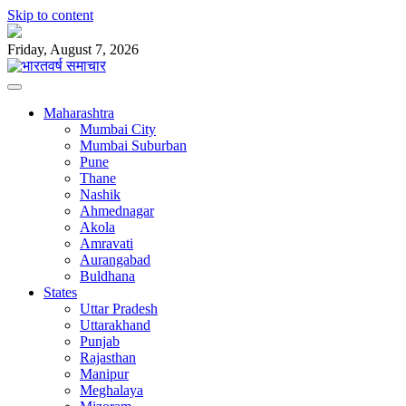
Skip to content
Friday, August 7, 2026
Maharashtra
Mumbai City
Mumbai Suburban
Pune
Thane
Nashik
Ahmednagar
Akola
Amravati
Aurangabad
Buldhana
States
Uttar Pradesh
Uttarakhand
Punjab
Rajasthan
Manipur
Meghalaya