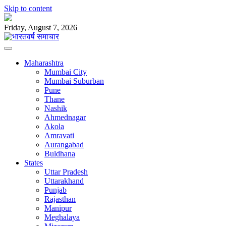
Skip to content
Friday, August 7, 2026
Maharashtra
Mumbai City
Mumbai Suburban
Pune
Thane
Nashik
Ahmednagar
Akola
Amravati
Aurangabad
Buldhana
States
Uttar Pradesh
Uttarakhand
Punjab
Rajasthan
Manipur
Meghalaya