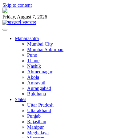
Skip to content
Friday, August 7, 2026
Maharashtra
Mumbai City
Mumbai Suburban
Pune
Thane
Nashik
Ahmednagar
Akola
Amravati
Aurangabad
Buldhana
States
Uttar Pradesh
Uttarakhand
Punjab
Rajasthan
Manipur
Meghalaya