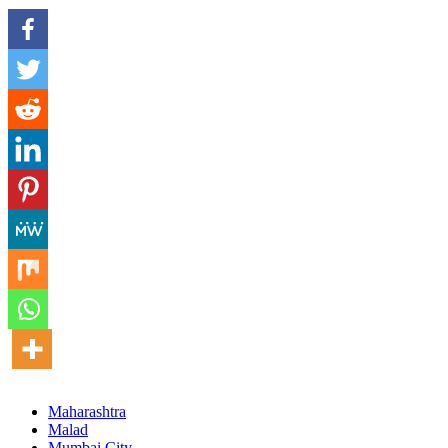
Maharashtra
Malad
Mumbai City