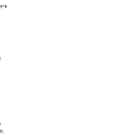
ाल*
ा
े
रा,