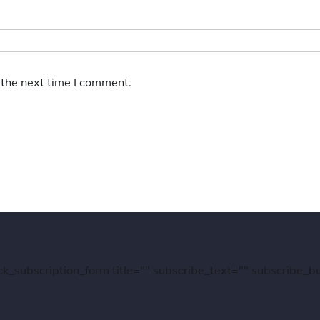
 the next time I comment.
ck_subscription_form title="" subscribe_text="" subscribe