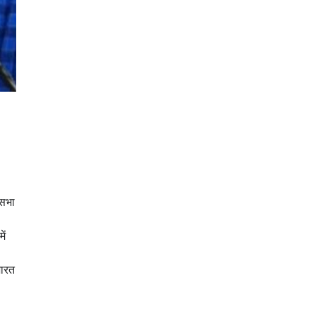
कसभा
ें
भारत