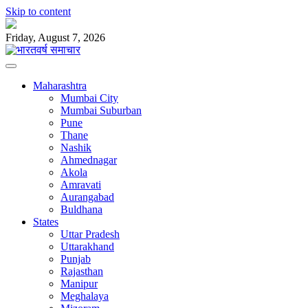
Skip to content
Friday, August 7, 2026
Maharashtra
Mumbai City
Mumbai Suburban
Pune
Thane
Nashik
Ahmednagar
Akola
Amravati
Aurangabad
Buldhana
States
Uttar Pradesh
Uttarakhand
Punjab
Rajasthan
Manipur
Meghalaya