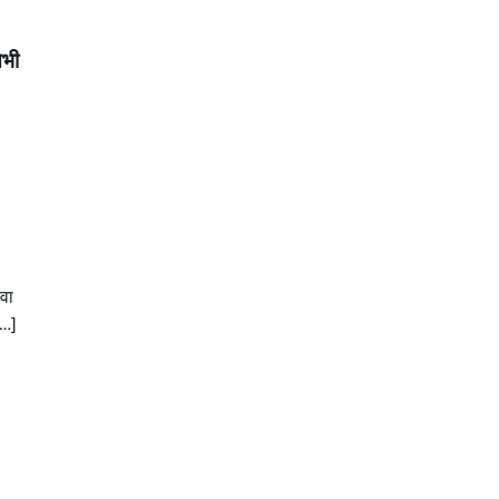
सभी
वा
[…]