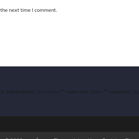
 the next time I comment.
ck_subscription_form title="" subscribe_text="" subscribe