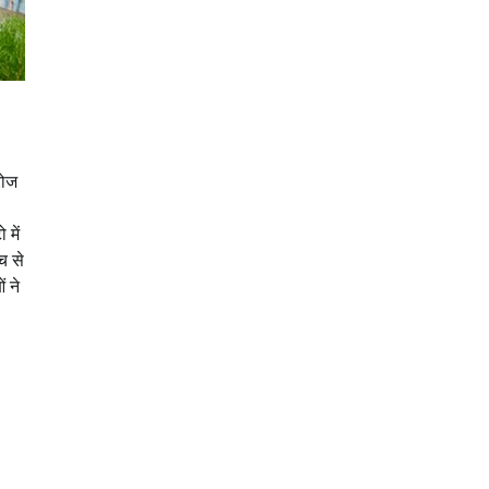
रोज
 में
च से
 ने