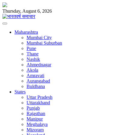
Skip
to
Thursday, August 6, 2026
content
Maharashtra
Mumbai City
Mumbai Suburban
Pune
Thane
Nashik
Ahmednagar
Akola
Amravati
Aurangabad
Buldhana
States
Uttar Pradesh
Uttarakhand
Punjab
Rajasthan
Manipur
Meghalaya
Mizoram