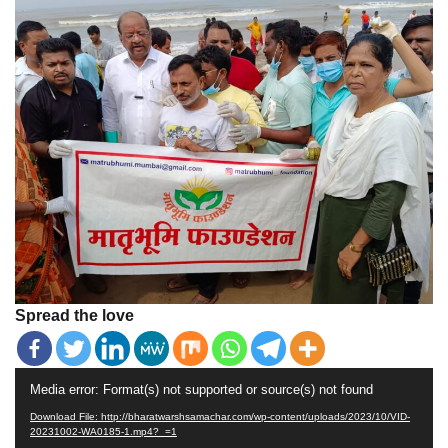
Spread the love
Video
Media error: Format(s) not supported or source(s) not found
Player
Download File: http://bharatwarshsamachar.com/wp-content/uploads/2023/10/VID-
20231002-WA0185-1.mp4?_=1