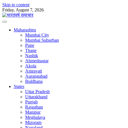
Skip to content
Friday, August 7, 2026
Maharashtra
Mumbai City
Mumbai Suburban
Pune
Thane
Nashik
Ahmednagar
Akola
Amravati
Aurangabad
Buldhana
States
Uttar Pradesh
Uttarakhand
Punjab
Rajasthan
Manipur
Meghalaya
Mizoram
Nagaland