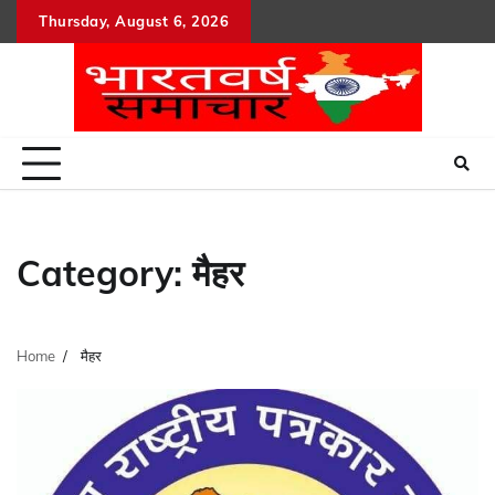
Skip
Thursday, August 6, 2026
to
content
Category:
मैहर
Home
मैहर