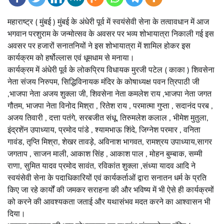
महाराष्ट्र ( मुंबई ) मुंबई के अंधेरी पूर्व में स्वयंसेवी सेना के तत्वावधान में आज
भगवान परशुराम के जन्मोत्सव के अवसर पर भव्य शोभायात्रा निकाली गई इस
अवसर पर हजारों सनातनियों ने इस शोभायात्रा में शामिल होकर इस
कार्यक्रम को हर्षोल्लास एवं धूमधाम से मनाया।
कार्यक्रम में अंधेरी पूर्व के लोकप्रिय विधायक मुरजी पटेल ( काका ) शिवसेना
नेता संजय निरुपम, सिद्धिविनायक मंदिर के कोषाध्यक्ष पवन त्रिपाठी जी
,भाजपा नेता अजय शुक्ला जी, शिवसेना नेता कमलेश राय ,भाजपा नेता जगत
गौतम, भाजपा नेता विनोद मिश्रा , रितेश राय , परमात्मा गुप्ता , सदानंद परब ,
अजय तिवारी , दत्ता पतंगे, सरबजीत संधू, तिरुमलेश कलाल , भीमेश मुतुला,
इंद्रशेंन उपाध्याय, प्रमोद पांडे , श्यामभाऊ शिंदे, जिग्नेश परमार , वनिता
गावंड, तृप्ति मिश्रा, शेखर तावड़े, अविनाश भागवत, रामश्रय उपाध्याय,सागर
जगताप , साजन माली, आकाश सिंह , आकाश पाल , मोहन बुम्बाक, सम्मी
राणा, सुमित यादव प्रमोद सावंत, रविकांत शुक्ला ,संध्या यादव आदि ने
स्वयंसेवी सेना के पदाधिकारियों एवं कार्यकर्ताओं द्वारा सनातन धर्म के प्रति
किए जा रहे कार्यों की जमकर सराहना की और भविष्य में भी ऐसे ही कार्यक्रमों
को करने की आवश्यकता जताई और यथासंभव मदत करने का आश्वासन भी
दिया।