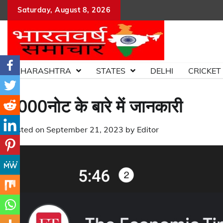
Skip
Saturday, August 8, 2026
to
content
MAHARASHTRA
STATES
DELHI
CRICKET
2000नोट के बारे में जानकारी
Posted on
September 21, 2023
by
Editor