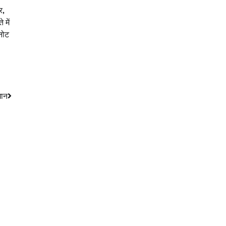
र
,
 में
नोट
धान