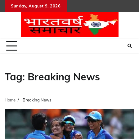
Skip
Sunday, August 9, 2026
to
content
Tag:
Breaking News
Home
Breaking News