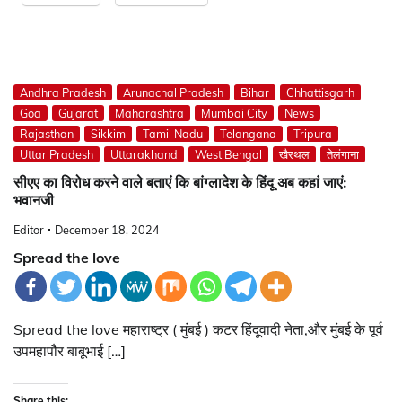
Andhra Pradesh
Arunachal Pradesh
Bihar
Chhattisgarh
Goa
Gujarat
Maharashtra
Mumbai City
News
Rajasthan
Sikkim
Tamil Nadu
Telangana
Tripura
Uttar Pradesh
Uttarakhand
West Bengal
खैरथल
तेलंगाना
सीएए का विरोध करने वाले बताएं कि बांग्लादेश के हिंदू अब कहां जाएं:
भवानजी
Editor
December 18, 2024
Spread the love
Spread the love महाराष्ट्र ( मुंबई ) कटर हिंदूवादी नेता,और मुंबई के पूर्व
उपमहापौर बाबूभाई […]
Share this: