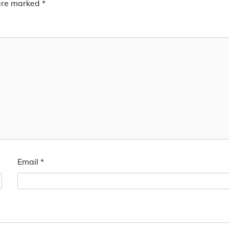
 are marked
*
Email
*