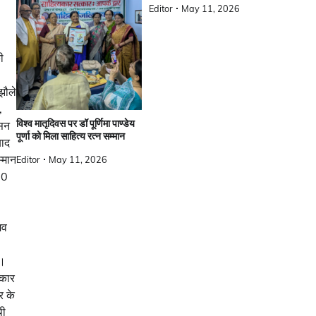
Editor
May 11, 2026
ी
झौले
,
विश्व मातृदिवस पर डॉ पूर्णिमा पाण्डेय
ासन
पूर्णा को मिला साहित्य रत्न सम्मान
बाद
म्मान
Editor
May 11, 2026
70
िव
ै।
रकार
र के
थी