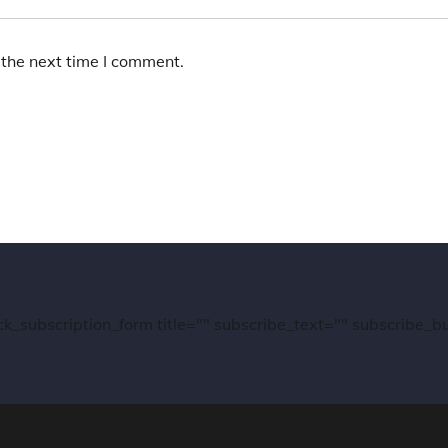
 the next time I comment.
ck_subscription_form title="" subscribe_text="" subscribe