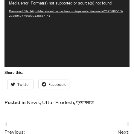
Media error: Format(s) not supported or source(s) not found
Player
Download File: http://bharatwarshsamachar.com/wp-content/uploads/2025/08/VID-
20250427-WA0001.mp4?_=1
Share this:
Twitter
Facebook
Posted in
News
,
Uttar Pradesh
,
प्रयागराज
Post
Previous:
Next: