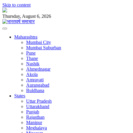
Skip to content
Thursday, August 6, 2026
Maharashtra
Mumbai City
Mumbai Suburban
Pune
Thane
Nashik
Ahmednagar
Akola
Amravati
Aurangabad
Buldhana
States
Uttar Pradesh
Uttarakhand
Punjab
Rajasthan
Manipur
Meghalaya